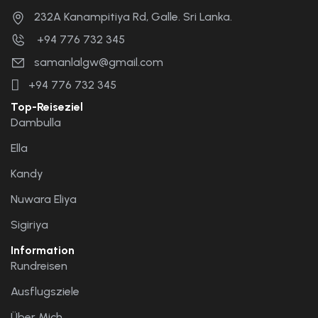
232A Kanampitiya Rd, Galle. Sri Lanka.
+94 776 732 345
samanlalgw@gmail.com
+94 776 732 345
Top-Reiseziel
Dambulla
Ella
Kandy
Nuwara Eliya
Sigiriya
Information
Rundreisen
Ausflugsziele
Über Mich