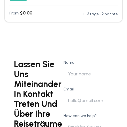
$
0.00
From
3 tage–2 nächte
Lassen Sie
Name
Uns
Miteinander
Email
In Kontakt
Treten Und
Über Ihre
How can we help?
Reiseträume