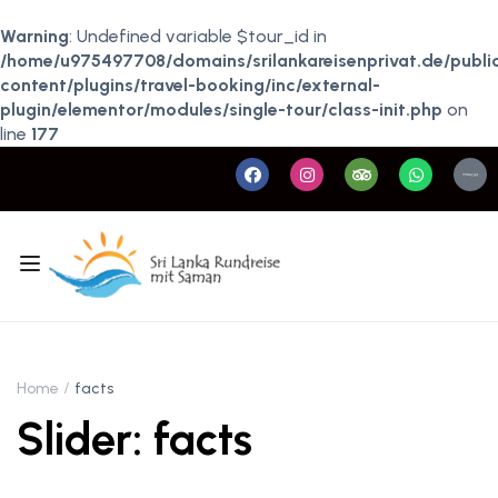
Warning
: Undefined variable $tour_id in
/home/u975497708/domains/srilankareisenprivat.de/publ
content/plugins/travel-booking/inc/external-
plugin/elementor/modules/single-tour/class-init.php
on
line
177
Home
facts
Slider: facts