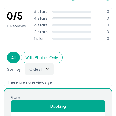
5 stars
0
0/5
4 stars
0
3 stars
0
0 Reviews
2 stars
0
1 star
0
All
With Photos Only
Sort by
Oldest
There are no reviews yet.
From
Booking