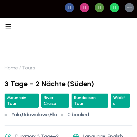
Home
Tours
3 Tage – 2 Nächte (Süden)
Mountain
River
Rundreisen
Wildlif
Tour
Cruise
Tour
e
Yala,Udawalawe,Ella
0 booked
Duration: 3 Tage–2
Language: English,